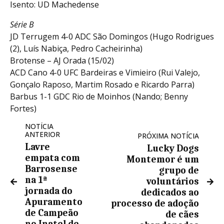
Isento: UD Machedense
Série B
JD Terrugem 4-0 ADC São Domingos (Hugo Rodrigues
(2), Luís Nabiça, Pedro Cacheirinha)
Brotense – AJ Orada (15/02)
ACD Cano 4-0 UFC Bardeiras e Vimieiro (Rui Valejo,
Gonçalo Raposo, Martim Rosado e Ricardo Parra)
Barbus 1-1 GDC Rio de Moinhos (Nando; Benny
Fortes)
NOTÍCIA
ANTERIOR
PRÓXIMA NOTÍCIA
Lavre
Lucky Dogs
empata com
Montemor é um
Barrosense
grupo de
na 1ª
voluntários
jornada do
dedicados ao
Apuramento
processo de adoção
de Campeão
de cães