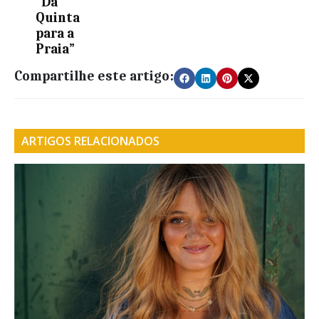
“Da
Quinta
para a
Praia”
Compartilhe este artigo:
ARTIGOS RELACIONADOS