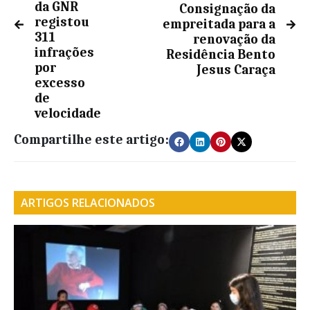
da GNR
Consignação da
registou
empreitada para a
311
renovação da
infrações
Residência Bento
por
Jesus Caraça
excesso
de
velocidade
Compartilhe este artigo:
ARTIGOS RELACIONADOS