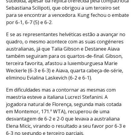
sucedida, apesar da réplica oferecida pela compatriota
Sebastiana Scilipoti, que obrigou a um terceiro set
para se encontrar a vencedora. Kung fechou o embate
por 6-1, 6-7 (5) e 6-2.
E se as representantes helvéticas estão a avançar no
quadro, o mesmo acontece com as suas congéneres
australianas, já que Talia Gibson e Destanee Aiava
também seguiram para os quartos-de-final. Gibson,
terceira favorita, afastou a luxemburguesa Marie
Weckerle (6-3 e 6-3) e Aiava, quarta cabeça-de-série,
eliminou Evialina Laskevich (6-2 e 6-1).
Em dificuldades mas a contornar as mesmas com
maestria esteve a italiana Lucrezi Stefanini. A
jogadora natural de Florença, segunda mais cotada
em Montemor, 171.ª WTA), recuperou de uma
desvantagem de 6-2 e 2-0 que levava a australiana
Elena Micic, virando o resultado a seu favor por 6-3 e
6-3 no segundo e terceiro parciais.