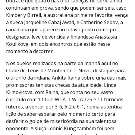
outra, é que quatro das oito cabeças-de-série ainda
continuam em prova, sendo que podem ser seis, caso
Kimberly Birrell, a australiana primeira favorita, vença
a sueca Jacqueline Cabaj Awad, e Catherine Sebov, a
canadiana que aparece no oitavo posto como pré-
designada, leve de vencida a finlandesa Anastasia
Koulikova, em dois encontros que estão neste
momento a decorrer.
Nos duelos realizados na parte da manhã aqui no
Clube de Ténis de Montemor-o-Novo, destaque para
o triunfo da indiana Ankita Raina sobre uma das mais
promissoras tenistas checas da atualidade, Linda
Klimovicova, com Raina, que conta no seu vasto
currículo com 1 título WTA, 1 WTA 125 e 11 torneios
futures, a vencer por 3-6, 6-2 e 6-1, numa autêntica
lição de saber esperar pelo momento certo para
desferir o golpe de misericórdia na sua talentosa
oponente. A suíça Leonie Kung também foi bem