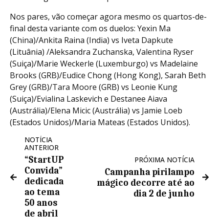
Nos pares, vão começar agora mesmo os quartos-de-
final desta variante com os duelos: Yexin Ma
(China)/Ankita Raina (India) vs Iveta Dapkute
(Lituânia) /Aleksandra Zuchanska, Valentina Ryser
(Suiça)/Marie Weckerle (Luxemburgo) vs Madelaine
Brooks (GRB)/Eudice Chong (Hong Kong), Sarah Beth
Grey (GRB)/Tara Moore (GRB) vs Leonie Kung
(Suiça)/Evialina Laskevich e Destanee Aiava
(Austrália)/Elena Micic (Austrália) vs Jamie Loeb
(Estados Unidos)/Maria Mateas (Estados Unidos).
NOTÍCIA
ANTERIOR
“StartUP
PRÓXIMA NOTÍCIA
Convida”
Campanha pirilampo
dedicada
mágico decorre até ao
ao tema
dia 2 de junho
50 anos
de abril