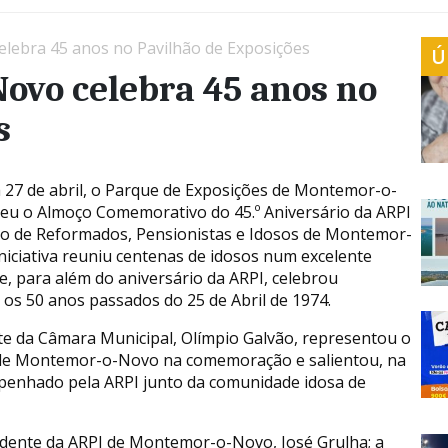
lebra 45 anos no Pavilhão de Exposições
Ú
ovo celebra 45 anos no
s
a 27 de abril, o Parque de Exposições de Montemor-o-
eu o Almoço Comemorativo do 45.º Aniversário da ARPI
ão de Reformados, Pensionistas e Idosos de Montemor-
niciativa reuniu centenas de idosos num excelente
e, para além do aniversário da ARPI, celebrou
os 50 anos passados do 25 de Abril de 1974.
te da Câmara Municipal, Olímpio Galvão, representou o
de Montemor-o-Novo na comemoração e salientou, na
penhado pela ARPI junto da comunidade idosa de
sidente da ARPI de Montemor-o-Novo, José Grulha; a