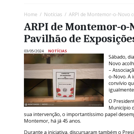
Home
Notícias
ARPI de Montemor-o-Novo ce
ARPI de Montemor-o-N
Pavilhão de Exposiçõe
03/05/2024
NOTÍCIAS
Sábado, di
Novo acolh
– Associaç
o-Novo. A i
convívio qu
igualmente 
O Presiden
Município 
sua intervenção, o importantíssimo papel desem
Montemor, há já 45 anos.
Durante a iniciativa, discursaram também o Pre