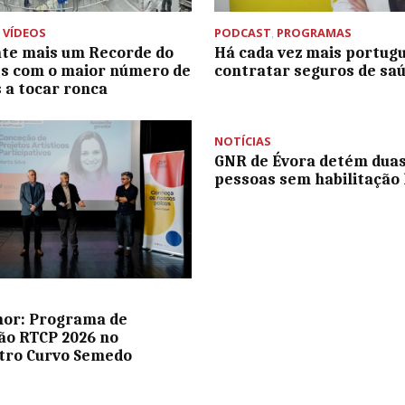
,
VÍDEOS
PODCAST
,
PROGRAMAS
ate mais um Recorde do
Há cada vez mais portug
s com o maior número de
contratar seguros de sa
 a tocar ronca
NOTÍCIAS
GNR de Évora detém dua
pessoas sem habilitação 
or: Programa de
o RTCP 2026 no
tro Curvo Semedo