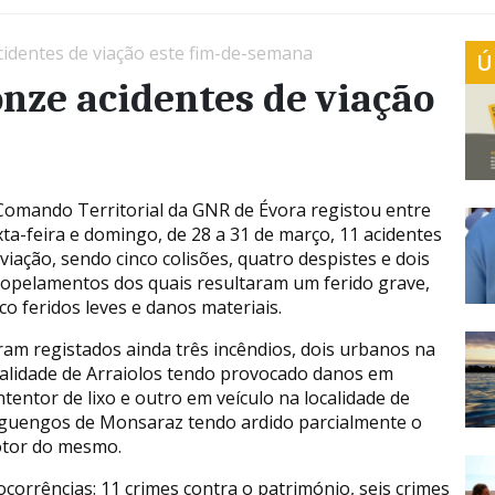
cidentes de viação este fim-de-semana
Ú
onze acidentes de viação
Comando Territorial da GNR de Évora registou entre
xta-feira e domingo, de 28 a 31 de março, 11 acidentes
 viação, sendo cinco colisões, quatro despistes e dois
ropelamentos dos quais resultaram um ferido grave,
co feridos leves e danos materiais.
ram registados ainda três incêndios, dois urbanos na
calidade de Arraiolos tendo provocado danos em
ntentor de lixo e outro em veículo na localidade de
guengos de Monsaraz tendo ardido parcialmente o
tor do mesmo.
corrências: 11 crimes contra o património, seis crimes