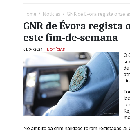
Home
Notícias
GNR de Évora regista onze a
GNR de Évora regista 
este fim-de-semana
01/04/2024
NOTÍCIAS
O 
se
de
at
cin
Fo
lo
co
Re
mo
No âmbito da criminalidade foram registadas 25 o