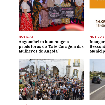
NOTÍCIAS
NOTÍCIAS
Angonabeiro homenageia
Inaugur
produtoras do ‘Café Coragem das
Ressonâ
Mulheres de Angola’
Munici