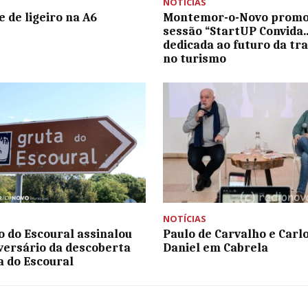
NOTÍCIAS
e de ligeiro na A6
Montemor-o-Novo prom
sessão “StartUP Convida
dedicada ao futuro da tr
no turismo
NOTÍCIAS
o do Escoural assinalou
Paulo de Carvalho e Carl
iversário da descoberta
Daniel em Cabrela
a do Escoural