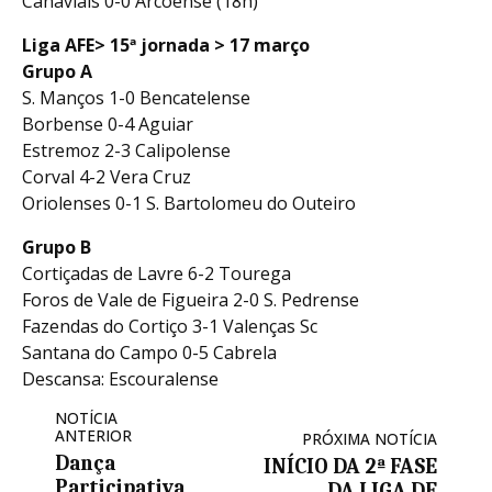
Canaviais 0-0 Arcoense (18h)
Liga AFE> 15ª jornada > 17 março
Grupo A
S. Manços 1-0 Bencatelense
Borbense 0-4 Aguiar
Estremoz 2-3 Calipolense
Corval 4-2 Vera Cruz
Oriolenses 0-1 S. Bartolomeu do Outeiro
Grupo B
Cortiçadas de Lavre 6-2 Tourega
Foros de Vale de Figueira 2-0 S. Pedrense
Fazendas do Cortiço 3-1 Valenças Sc
Santana do Campo 0-5 Cabrela
Descansa: Escouralense
NOTÍCIA
ANTERIOR
PRÓXIMA NOTÍCIA
Dança
INÍCIO DA 2ª FASE
Participativa
DA LIGA DE