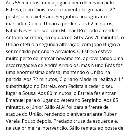
Aos 55 minutos, numa jogada bem delineada pelo
Estrela, João Dinis fez cruzamento largo para o 2.º
poste, com o veterano Serginho a inaugurar o
marcador. Com o União a perder, aos 62 minutos,
Fábio Neves arrisca, com Michael Preciado a render
António Serrano, na equipa do GUS. Aos 70 minutos, o
União efetua a segunda alteração, com João Bugio a
ser rendido por André Arraiolos. O Estrela esteve
muito perto de marcar novamente, aproveitando uma
escorregadela de André Arraiolos, mas Nuno Brás faz
uma enormíssima defesa, mantendo o União na
partida. Aos 72 minutos, Cipriano Madeira realiza a 1.ª
substituição no Estrela, com Fadista a ceder o seu
lugar a Sousa. Aos 80 minutos, o Estrela fez entrar
Emanuel para o lugar do veterano Serginho. Aos 85
minutos, o júnior Sálio Ai Ai foi para a frente de
ataque do União, rendendo o aniversariante Rúben
Varela. Pouco depois, Preciado cruza da esquerda e,
na sua primeira intervenção, Sálio remata ao poste de