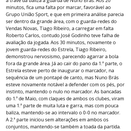
à trave da baliza à guarda de Nuno Brás. Aos 20
minutos, fica uma falta por marcar, favorável ao
Grupo União Sport, e que em primeira análise parecia
ser dentro da grande área, com o guarda-redes do
Vendas Novas, Tiago Ribeiro, a carregar em falta
Roberto Carlos, contudo José Godinho teve falha de
avaliação da jogada. Aos 30 minutos, novamente o
jovem guarda-redes do Estrela, Tiago Ribeiro,
demonstrou nervosismo, parecendo agarrar a bola
fora da grande área. Já ao cair do pano da 1.ª parte, o
Estrela esteve perto de inaugurar o marcador, na
sequência de um pontapé de canto, mas Nuno Brás
esteve novamente notável a defender com os pés, por
instinto, mantendo o nulo no marcador. As bancadas
do 1.º de Maio, com claques de ambos os clubes, viram
uma 1.ª parte de muita luta e garra, mas com pouca
baliza, mantendo-se ao intervalo o 0-0 no marcador.
A 2.ª parte iniciou sem alterações em ambos os
conjuntos, mantendo-se também a toada da partida.