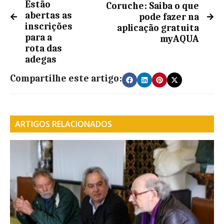
Estão
Coruche: Saiba o que
abertas as
pode fazer na
inscrições
aplicação gratuita
para a
myAQUA
rota das
adegas
Compartilhe este artigo:
ARTIGOS RELACIONADOS