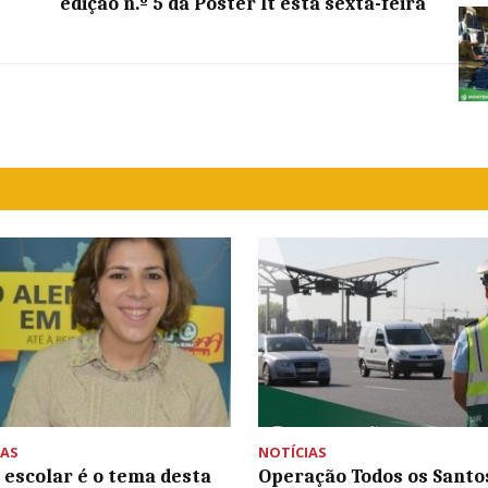
edição n.º 5 da Poster It esta sexta-feira
AS
NOTÍCIAS
 escolar é o tema desta
Operação Todos os Santos