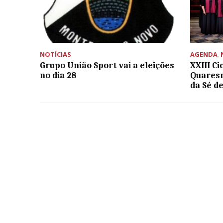
NOTÍCIAS
AGENDA
,
Grupo União Sport vai a eleições
XXIII Ci
no dia 28
Quaresm
da Sé d