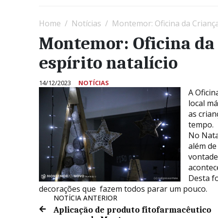
Home
Notícias
Montemor: Oficina da Criança 
Montemor: Oficina da 
espírito natalício
14/12/2023
NOTÍCIAS
A Ofici
local má
as cria
tempo.
No Natal
além de 
vontade
acontece
Desta f
decorações que fazem todos parar um pouco.
NOTÍCIA ANTERIOR
Aplicação de produto fitofarmacêutico