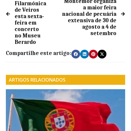
Montemor organiza
Filarmónica
a maior feira
de Veiros
nacional de pecuária
esta sexta-
extensiva de 30 de
feira em
agosto a 4 de
concerto
setembro
no Museu
Berardo
Compartilhe este artigo:
ARTIGOS RELACIONADOS