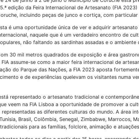
e 24 de junho a 2 de julho o Município de Coruche está pr
5.ª edição da Feira Internacional de Artesanato (FIA 2023
oruche, incluindo peças de junco e cortiça, com particular
sta é uma oportunidade única de ver e adquirir artesanat
nternacional, naquele que é um verdadeiro encontro de cul
opulares, não faltando as sardinhas assadas e o ambiente d
om 30 mil metros quadrados de exposição e área gastronó
 FIA assume-se como a maior feira internacional de artesa
ração do Parque das Nações, a FIA 2023 aposta fortemente 
imento e de experiências quelevam os visitantes numa ver
está representado o artesanato tradicional e contemporân
ue veem na FIA Lisboa a oportunidade de promover a cultur
o representadas as diferentes culturas do mundo. A área i
Tunísia, Brasil, Colômbia, Senegal, Zimbabwe, Marrocos, M
adicionais para as famílias, folclore, animação e atuações