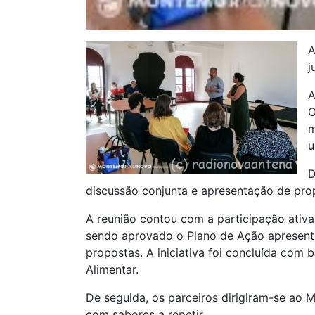
A
j
A
O
m
u
D
discussão conjunta e apresentação de pro
A reunião contou com a participação ativ
sendo aprovado o Plano de Ação apresent
propostas. A iniciativa foi concluída com
Alimentar.
De seguida, os parceiros dirigiram-se ao 
com sabores a repetir.