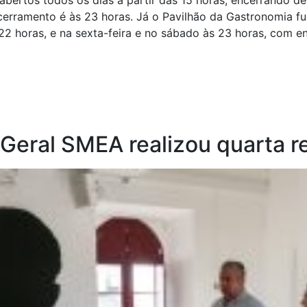
 abertos todos os dias a partir das 15 horas, encerrando d
cerramento é às 23 horas. Já o Pavilhão da Gastronomia fu
22 horas, e na sexta-feira e no sábado às 23 horas, com en
eral SMEA realizou quarta r