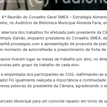
 4.ª Reunião do Conselho Geral SMEA – Estratégia Aliment
unho, no Auditório da Biblioteca Municipal Almeida Faria
 abertura dos trabalhos foi efetuada pelo presidente da
límpio Galvão, enquanto presidente do Conselho SMEA, da
anhã prosseguiu com a apresentação da proposta de pla
m momento de autorreflexão e preenchimento de ficha de c
epois tiveram lugar as mesas de trabalho por eixo, no âmb
postas pelo grupo de trabalho de cada eixo.
a e empenhada dos participantes do CGS, reafirmando-se a 
ado! Foi igualmente realçada a importância e continuida
 breves palavras do presidente da Câmara, agradecendo o 
Mercado Municipal para um convivial repasto em torno de u