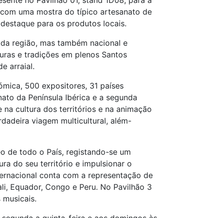
esente no Pavilhão 01, stand 1D08, para a
) com uma mostra do típico artesanato de
 destaque para os produtos locais.
o da região, mas também nacional e
turas e tradições em plenos Santos
e arraial.
mica, 500 expositores, 31 países
nato da Península Ibérica e a segunda
na cultura dos territórios e na animação
dadeira viagem multicultural, além-
eo de todo o País, registando-se um
a do seu território e impulsionar o
nternacional conta com a representação de
ali, Equador, Congo e Peru. No Pavilhão 3
 musicais.