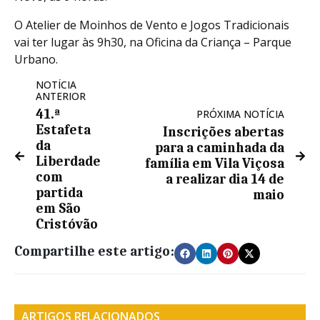
O Atelier de Moinhos de Vento e Jogos Tradicionais
vai ter lugar às 9h30, na Oficina da Criança – Parque
Urbano.
NOTÍCIA
ANTERIOR
41.ª
PRÓXIMA NOTÍCIA
Estafeta
Inscrições abertas
da
para a caminhada da
Liberdade
família em Vila Viçosa
com
a realizar dia 14 de
partida
maio
em São
Cristóvão
Compartilhe este artigo:
ARTIGOS RELACIONADOS