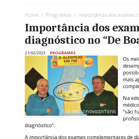
Home
Programas
Importância dos exames 
Importância dos exa
diagnóstico no “De Bo
21/02/2023
PROGRAMAS
Os mei
desemp
possib
mais a
comple
Na edi
médico
“são f
profis
diagnóstico”.
A importância dos exames complementares de di