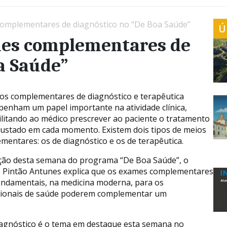
complementares de diagnóstico no “De Boa Saúde”
Ú
mes complementares de
a Saúde”
os complementares de diagnóstico e terapêutica
enham um papel importante na atividade clínica,
ilitando ao médico prescrever ao paciente o tratamento
justado em cada momento. Existem dois tipos de meios
mentares: os de diagnóstico e os de terapêutica.
ção desta semana do programa “De Boa Saúde”, o
 Pintão Antunes explica que os exames complementares
undamentais, na medicina moderna, para os
sionais de saúde poderem complementar um
agnóstico é o tema em destaque esta semana no