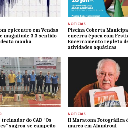
NOTÍCIAS
om epícentro em Vendas
Piscina Coberta Municipa
e magnitude 3.3 sentido
encerra época com Festiv
l desta manhã
Encerramento repleto d
atividades aquáticas
O
NOTÍCIAS
e treinador do CAD “Os
II Maratona Fotográfica d
es” sagrou-se campeão
março em Alandroal