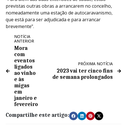
previstas outras obras a arrancarem no concelho,
nomeadamente uma estação de autocaravanismo,
que está para ser adjudicada e para arrancar
brevemente”.
NOTÍCIA
ANTERIOR
Mora
com
eventos
PRÓXIMA NOTÍCIA
ligados
2023 vai ter cinco fins
ao vinho
de semana prolongados
e às
migas
em
janeiro e
fevereiro
Compartilhe este artigo: