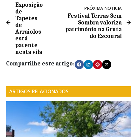
Exposição
PRÓXIMA NOTÍCIA
de
Festival Terras Sem
Tapetes
Sombra valoriza
de
património na Gruta
Arraiolos
do Escoural
está
patente
nesta vila
Compartilhe este artigo:
ARTIGOS RELACIONADOS