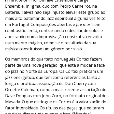
(The Rite of Trio, Omniae Ensemble e Large
Ensemble, In Igma, duo com Pedro Carneiro), na
Bateria. Talvez não seja injusto elevar este grupo ao
mais alto patamar do jazz espiritual alguma vez feito
em Portugal. Composições abertas e
fire music
em
combustão lenta, contrariando o desfilar de solos e
apostando numa improvisação construtiva envolta
num manto mágico, como se o resultado da sua
música constituísse um género por si só.
Os membros do quarteto norueguês Cortex fazem
parte de uma nova geração, que está a mudar a face
do jazz no Norte da Europa. Os Cortex praticam um
jazz energético, que tem como referências tanto a
longa e profícua associação de Don Cherry com
Ornette Coleman, como a mais recente associação de
Dave Douglas com John Zorn, no formato original dos
Masada. O que distingue os Cortex é a valorização do
fator intensidade. Os títulos das peças que editaram