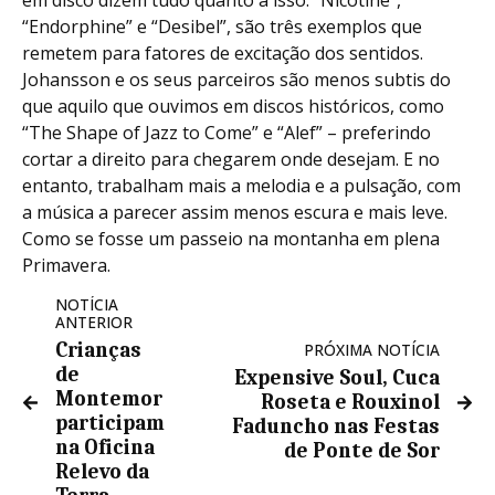
em disco dizem tudo quanto a isso: “Nicotine”,
“Endorphine” e “Desibel”, são três exemplos que
remetem para fatores de excitação dos sentidos.
Johansson e os seus parceiros são menos subtis do
que aquilo que ouvimos em discos históricos, como
“The Shape of Jazz to Come” e “Alef” – preferindo
cortar a direito para chegarem onde desejam. E no
entanto, trabalham mais a melodia e a pulsação, com
a música a parecer assim menos escura e mais leve.
Como se fosse um passeio na montanha em plena
Primavera.
NOTÍCIA
ANTERIOR
Crianças
PRÓXIMA NOTÍCIA
de
Expensive Soul, Cuca
Montemor
Roseta e Rouxinol
participam
Faduncho nas Festas
na Oficina
de Ponte de Sor
Relevo da