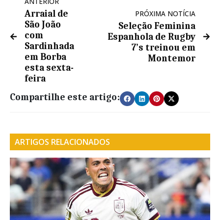
ANTERIOR
Arraial de
PRÓXIMA NOTÍCIA
São João
Seleção Feminina
com
Espanhola de Rugby
Sardinhada
7’s treinou em
em Borba
Montemor
esta sexta-
feira
Compartilhe este artigo:
ARTIGOS RELACIONADOS