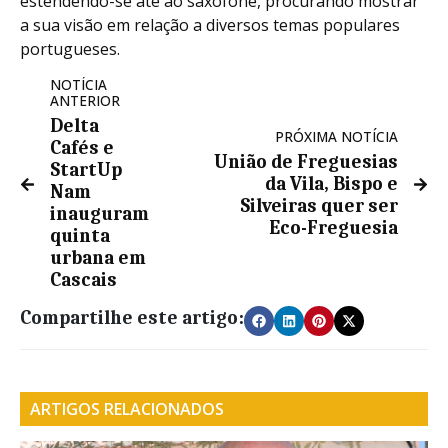
estendendo-se até ao saxofone, procurando mostrar
a sua visão em relação a diversos temas populares
portugueses.
NOTÍCIA
ANTERIOR
Delta
PRÓXIMA NOTÍCIA
Cafés e
União de Freguesias
StartUp
da Vila, Bispo e
Nam
Silveiras quer ser
inauguram
Eco-Freguesia
quinta
urbana em
Cascais
Compartilhe este artigo:
ARTIGOS RELACIONADOS