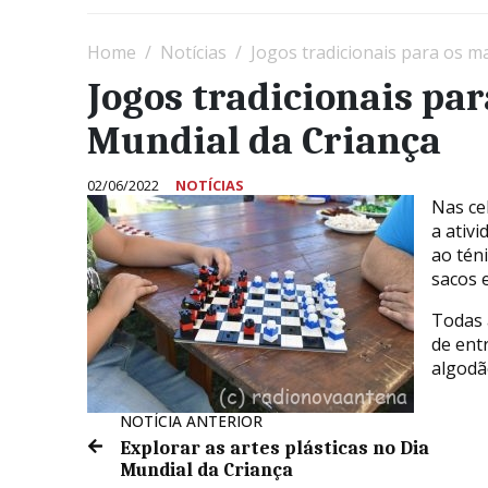
Home
Notícias
Jogos tradicionais para os m
Jogos tradicionais par
Mundial da Criança
02/06/2022
NOTÍCIAS
Nas ce
a ativi
ao tén
sacos 
Todas 
de ent
algodã
NOTÍCIA ANTERIOR
Explorar as artes plásticas no Dia
Mundial da Criança