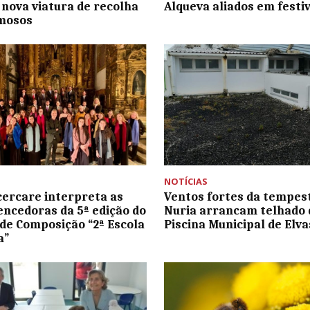
 nova viatura de recolha
Alqueva aliados em festiv
umosos
NOTÍCIAS
cercare interpreta as
Ventos fortes da tempes
encedoras da 5ª edição do
Nuria arrancam telhado 
de Composição “2ª Escola
Piscina Municipal de Elva
a”