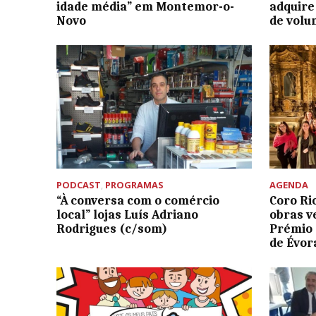
idade média” em Montemor-o-
adquire
Novo
de vol
PODCAST
,
PROGRAMAS
AGENDA
“À conversa com o comércio
Coro Ri
local” lojas Luís Adriano
obras v
Rodrigues (c/som)
Prémio 
de Évor