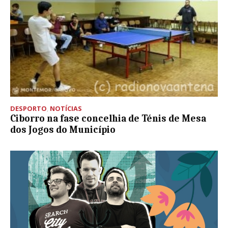
DESPORTO
,
NOTÍCIAS
Ciborro na fase concelhia de Ténis de Mesa
dos Jogos do Município