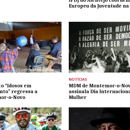
IPDJ do Alentejo coorden
Europeu da Juventude na
NOTÍCIAS
to “Idosos em
MDM de Montemor-o-No
to” regressa a
assinala Dia Internaciona
or-o-Novo
Mulher