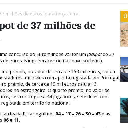
7 milhões de euros, para terça-feira
Ú
pot de 37 milhões de
a
imo concurso do Euromilhões vai ter um
jackpot
de 37
s de euros. Ninguém acertou na chave sorteada.
ndo prémio, no valor de cerca de 153 mil euros, saiu a
postadores, um deles com aposta registada em Portugal.
iro prémio, de cerca de 19 mil euros saiu a 13
dores no estrangeiro. O quarto prémio, no valor de
uros, será entregue a 44 jogadores, sete deles com
 registada em território nacional.
e sorteada foi a seguinte:
04 – 17 – 26 – 30 – 43
e as
as
06 e 11
.