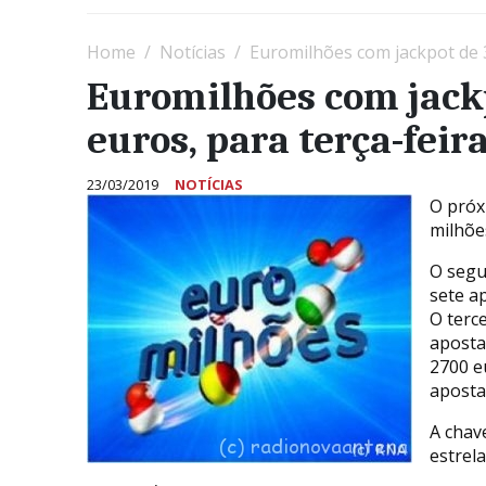
Home
Notícias
Euromilhões com jackpot de 3
Euromilhões com jack
euros, para terça-feir
23/03/2019
NOTÍCIAS
O próx
milhõe
O segu
sete a
O terce
aposta
2700 e
aposta
A chav
estrel