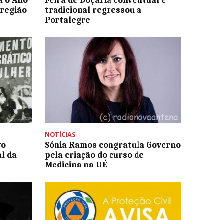
a o Ano
Feira de Doçaria conventual e
 região
tradicional regressou a
Portalegre
NOTÍCIAS
vo
Sónia Ramos congratula Governo
l da
pela criação do curso de
Medicina na UÉ