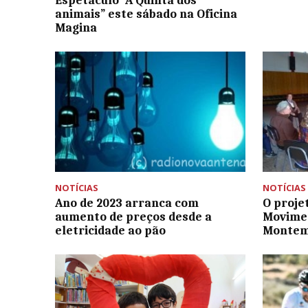
Espetáculo “A Quinta dos
animais” este sábado na Oficina
Magina
NOTÍCIAS
NOTÍCIAS
Ano de 2023 arranca com
O proje
aumento de preços desde a
Movimen
eletricidade ao pão
Montem