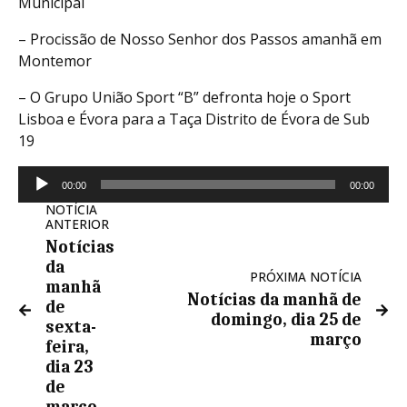
Municipal
– Procissão de Nosso Senhor dos Passos amanhã em
Montemor
– O Grupo União Sport “B” defronta hoje o Sport
Lisboa e Évora para a Taça Distrito de Évora de Sub
19
Reprodutor
00:00
00:00
de
NOTÍCIA
áudio
ANTERIOR
Notícias
da
PRÓXIMA NOTÍCIA
manhã
Notícias da manhã de
de
domingo, dia 25 de
sexta-
março
feira,
dia 23
de