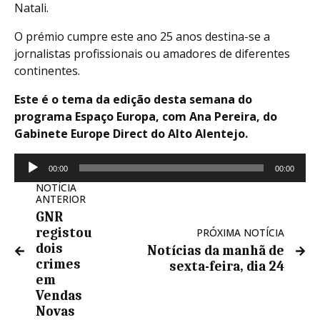
Natali.
O prémio cumpre este ano 25 anos destina-se a
jornalistas profissionais ou amadores de diferentes
continentes.
Este é o tema da edição desta semana do
programa Espaço Europa, com Ana Pereira, do
Gabinete Europe Direct do Alto Alentejo.
Reprodutor
00:00
00:00
de
NOTÍCIA
áudio
ANTERIOR
GNR
registou
PRÓXIMA NOTÍCIA
dois
Notícias da manhã de
crimes
sexta-feira, dia 24
em
Vendas
Novas