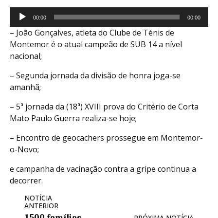
Reprodutor
00:00
00:00
de
– João Gonçalves, atleta do Clube de Ténis de
áudio
Montemor é o atual campeão de SUB 14 a nível
nacional;
– Segunda jornada da divisão de honra joga-se
amanhã;
– 5ª jornada da (18ª) XVIII prova do Critério de Corta
Mato Paulo Guerra realiza-se hoje;
– Encontro de geocachers prossegue em Montemor-
o-Novo;
e campanha de vacinação contra a gripe continua a
decorrer.
NOTÍCIA
ANTERIOR
PRÓXIMA NOTÍCIA