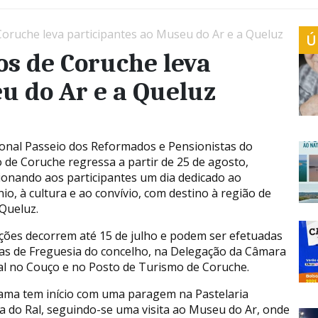
oruche leva participantes ao Museu do Ar e a Queluz
Ú
s de Coruche leva
u do Ar e a Queluz
ional Passeio dos Reformados e Pensionistas do
 de Coruche regressa a partir de 25 de agosto,
onando aos participantes um dia dedicado ao
io, à cultura e ao convívio, com destino à região de
 Queluz.
ições decorrem até 15 de julho e podem ser efetuadas
as de Freguesia do concelho, na Delegação da Câmara
l no Couço e no Posto de Turismo de Coruche.
ama tem início com uma paragem na Pastelaria
a do Ral, seguindo-se uma visita ao Museu do Ar, onde