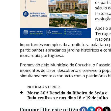
os parti
século d
históric
evolução
Após o 
Terrugem
Nacional
importantes exemplos da arquitetura palaciana p
participantes apreciar os jardins históricos e c
monarquia portuguesa.
Promovido pelo Município de Coruche, o Passeio
momentos de lazer, descoberta e convívio à popu
simultaneamente o contacto com o património hist
NOTÍCIA ANTERIOR
Mora: 40.ª Descida da Ribeira de Seda e
Raia realiza-se nos dias 18 e 19 de julho
Compartilhe este artigo: