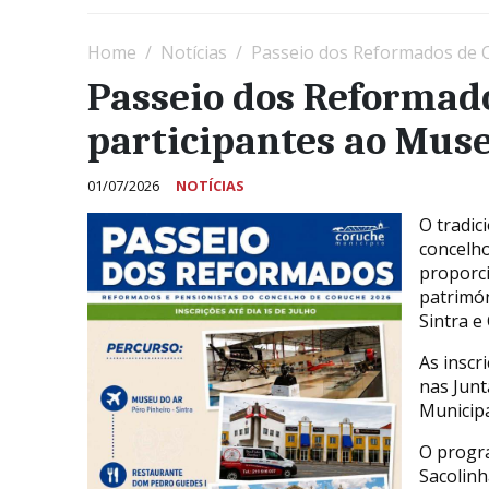
Home
Notícias
Passeio dos Reformados de C
Passeio dos Reformado
participantes ao Muse
01/07/2026
NOTÍCIAS
O tradic
concelho
proporci
patrimón
Sintra e
As inscr
nas Junt
Municipa
O progr
Sacolinh