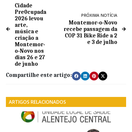
Cidade
Pre0cupada
PRÓXIMA NOTÍCIA
2026 levou
Montemor-o-Novo
arte,
recebe passagem da
música e
COP 31 Bike Ride a 2
criação a
e 3 de julho
Montemor-
o-Novo nos
dias 26 e 27
de junho
Compartilhe este artigo:
ARTIGOS RELACIONADOS