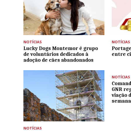
NOTÍCIAS
NOTÍCIAS
Lucky Dogs Montemor é grupo
Portag
de voluntários dedicados à
entre c
adoção de cães abandonados
NOTÍCIAS
Comando
GNR reg
viação 
seman
NOTÍCIAS