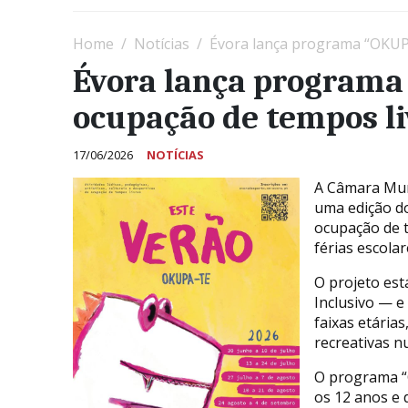
Home
Notícias
Évora lança programa “OKUPA
Évora lança programa
ocupação de tempos li
17/06/2026
NOTÍCIAS
A Câmara Muni
uma edição d
ocupação de t
férias escolar
O projeto est
Inclusivo — e
faixas etária
recreativas 
O programa “O
os 12 anos e 