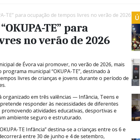
-TE” para ocupação de tempos livres no verão de 2026
Ú
 “OKUPA-TE” para
vres no verão de 2026
cipal de Évora vai promover, no verão de 2026, mais
o programa municipal “OKUPA-TE”, destinado à
empos livres de crianças e jovens durante o período de
es.
á organizado em três valências — Infância, Teens e
 pretende responder às necessidades de diferentes
s, promovendo atividades educativas, desportivas e
num ambiente seguro e estruturado.
KUPA-TE Infância” destina-se a crianças entre os 6 e
decorrerá entre 30 de junho e 4 de setembro,