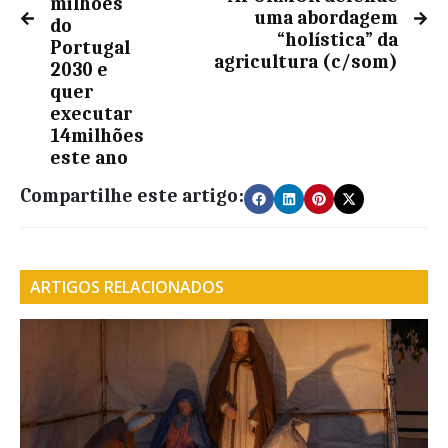
milhões
uma abordagem
do
“holística” da
Portugal
agricultura (c/som)
2030 e
quer
executar
14milhões
este ano
Compartilhe este artigo:
ARTIGOS RELACIONADOS