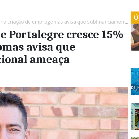
Ú
e empregomas avisa que subfinanciamento nacional ameaça competitividade
de Portalegre cresce 15%
omas avisa que
cional ameaça