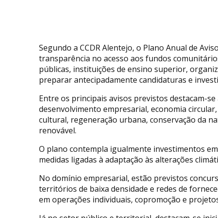
Segundo a CCDR Alentejo, o Plano Anual de Avisos
transparência no acesso aos fundos comunitário
públicas, instituições de ensino superior, organi
preparar antecipadamente candidaturas e invest
Entre os principais avisos previstos destacam-se
desenvolvimento empresarial, economia circular,
cultural, regeneração urbana, conservação da n
renovável.
O plano contempla igualmente investimentos em
medidas ligadas à adaptação às alterações climáti
No domínio empresarial, estão previstos concurso
territórios de baixa densidade e redes de fornec
em operações individuais, copromoção e projeto
Já no setor público e territorial, destacam-se inic