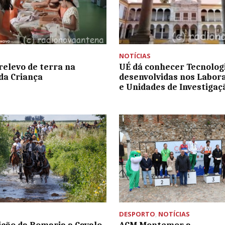
NOTÍCIAS
 relevo de terra na
UÉ dá conhecer Tecnolog
 da Criança
desenvolvidas nos Labor
e Unidades de Investigaç
DESPORTO
,
NOTÍCIAS
ição da Romaria a Cavalo
ACM Montemor a