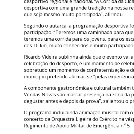
desportivo regional e nacional. “A Corrida da C
desportiva com uma grande tradição na nossa reg
que seja mesmo muito participada”, afirmou.
Segundo o autarca, a programação desportiva foi
participação. “Teremos uma caminhada para que
teremos uma corrida para os jovens, para os esc
dos 10 km, muito conhecidos e muito participados
Ricardo Videira sublinha ainda que o evento vai
celebração do desporto, é um momento de celebr
sobretudo um momento de confraternização e de 
município pretende afirmar-se “pelas experiênci
A componente gastronómica e cultural também ter
Vendas Novas vão marcar presença na zona da pa
degustar antes e depois da prova”, salientou o p
O programa inclui ainda animação musical com o e
concerto da Orquestra Ligeira do Exército na v
Regimento de Apoio Militar de Emergência n.º 5.