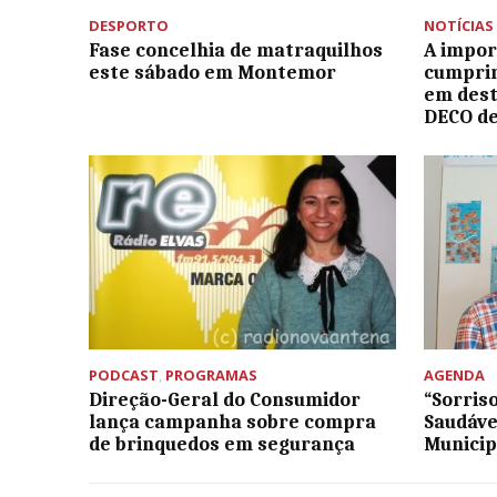
DESPORTO
NOTÍCIAS
Fase concelhia de matraquilhos
A impor
este sábado em Montemor
cumprim
em des
DECO d
PODCAST
,
PROGRAMAS
AGENDA
Direção-Geral do Consumidor
“Sorriso
lança campanha sobre compra
Saudáve
de brinquedos em segurança
Municip