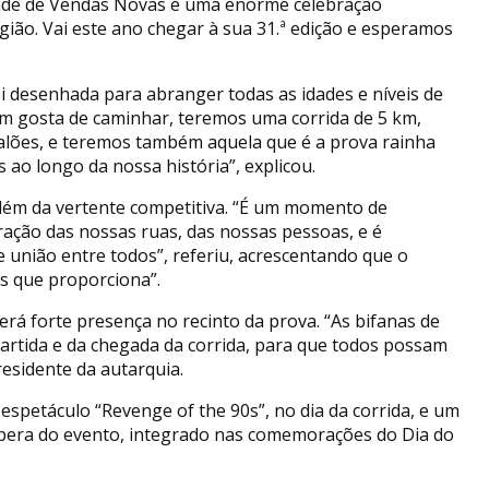
idade de Vendas Novas é uma enorme celebração
ião. Vai este ano chegar à sua 31.ª edição e esperamos
 desenhada para abranger todas as idades e níveis de
m gosta de caminhar, teremos uma corrida de 5 km,
alões, e teremos também aquela que é a prova rainha
 ao longo da nossa história”, explicou.
 além da vertente competitiva. “É um momento de
ação das nossas ruas, das nossas pessoas, e é
união entre todos”, referiu, acrescentando que o
as que proporciona”.
á forte presença no recinto da prova. “As bifanas de
rtida e da chegada da corrida, para que todos possam
residente da autarquia.
spetáculo “Revenge of the 90s”, no dia da corrida, e um
éspera do evento, integrado nas comemorações do Dia do