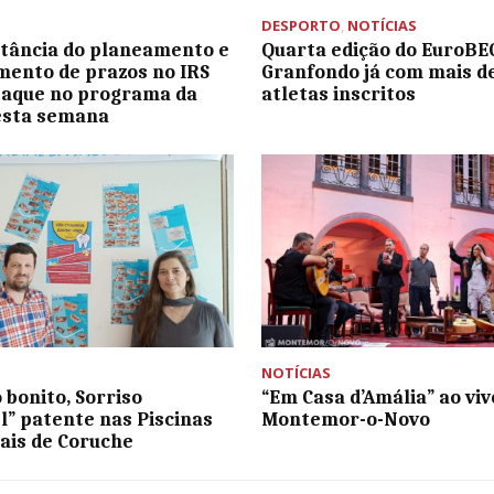
DESPORTO
,
NOTÍCIAS
tância do planeamento e
Quarta edição do EuroBE
ento de prazos no IRS
Granfondo já com mais de
taque no programa da
atletas inscritos
esta semana
NOTÍCIAS
 bonito, Sorriso
“Em Casa d’Amália” ao vi
l” patente nas Piscinas
Montemor-o-Novo
ais de Coruche