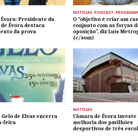
NOTÍCIAS
,
PODCAST
,
PROGRAM
 Évora: Presidente da
O “objetivo é criar um c
de Évora destaca
conjunto com as forças d
ento da prova
oposição”, diz Luís Metro
(c/som)
NOTÍCIAS
e Gelo de Elvas encerra
Câmara de Évora investe
-feira
melhoria dos pavilhões
desportivos de três esco