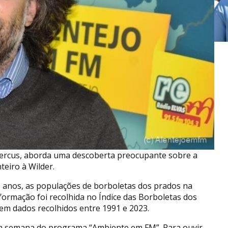
uercus, aborda uma descoberta preocupante sobre a
eiro à Wilder.
0 anos, as populações de borboletas dos prados na
formação foi recolhida no Índice das Borboletas dos
 em dados recolhidos entre 1991 e 2023.
ta semana do programa “Ambiente em FM”. Para ouvir