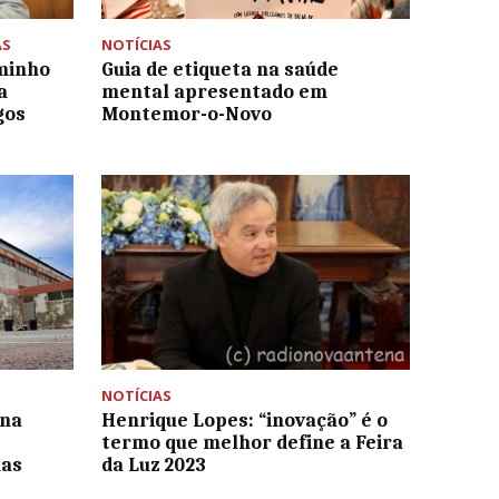
AS
NOTÍCIAS
aminho
Guia de etiqueta na saúde
a
mental apresentado em
gos
Montemor-o-Novo
NOTÍCIAS
 na
Henrique Lopes: “inovação” é o
termo que melhor define a Feira
las
da Luz 2023