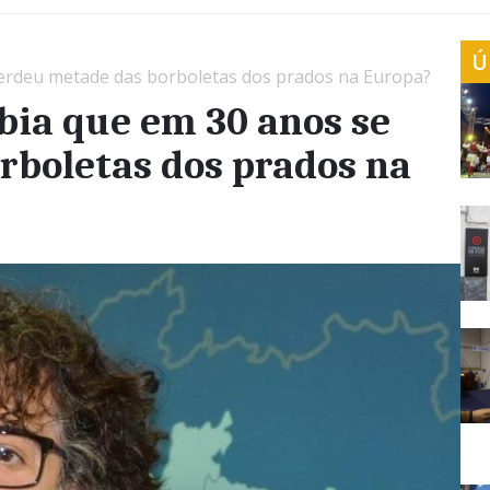
Ú
erdeu metade das borboletas dos prados na Europa?
bia que em 30 anos se
rboletas dos prados na