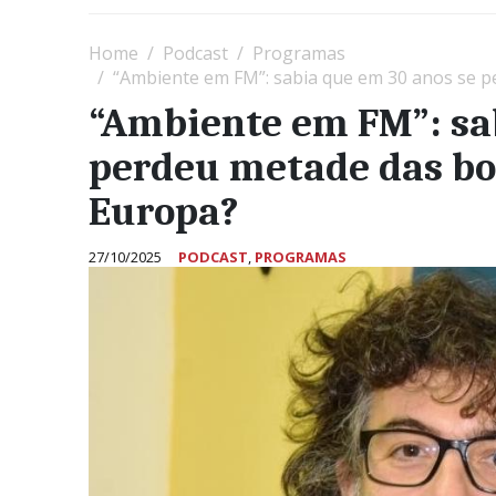
Home
Podcast
Programas
“Ambiente em FM”: sabia que em 30 anos se p
“Ambiente em FM”: sa
perdeu metade das bo
Europa?
27/10/2025
PODCAST
,
PROGRAMAS