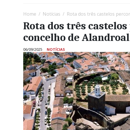
Home
Notícias
Rota dos três castelos perc
Rota dos três castelo
concelho de Alandroal
06/09/2025
NOTÍCIAS