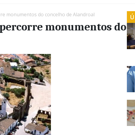
orre monumentos do concelho de Alandroal
Ú
s percorre monumentos do