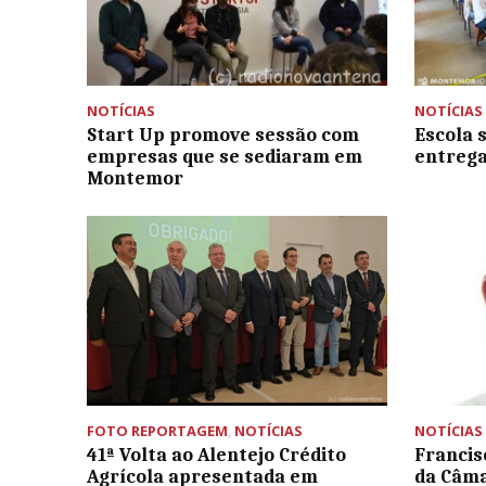
NOTÍCIAS
NOTÍCIAS
Start Up promove sessão com
Escola 
empresas que se sediaram em
entrega
Montemor
FOTO REPORTAGEM
,
NOTÍCIAS
NOTÍCIAS
41ª Volta ao Alentejo Crédito
Francis
Agrícola apresentada em
da Câma