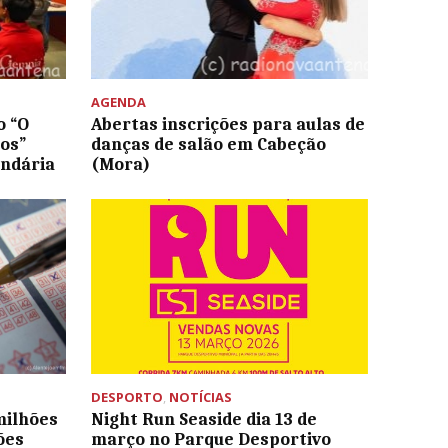
AGENDA
o “O
Abertas inscrições para aulas de
os”
danças de salão em Cabeção
undária
(Mora)
DESPORTO
,
NOTÍCIAS
milhões
Night Run Seaside dia 13 de
ões
março no Parque Desportivo