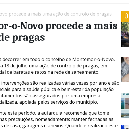
vo procede a mais uma ação de controlo de pragas
Ú
r-o-Novo procede a mais
de pragas
 a decorrer em todo o concelho de Montemor-o-Novo,
ia 18 de julho uma ação de controlo de pragas, em
ial de baratas e ratos na rede de saneamento.
 intervenções são realizadas várias vezes por ano e são
ciais para a saúde pública e bem-estar da população.
ratamentos são assegurados por uma empresa
ializada, apoiada pelos serviços do município.
nte este período, a autarquia recomenda que tome
mas precauções, nomeadamente: manter fechadas as
s de casa, garagens e anexos. Quando é realizado este