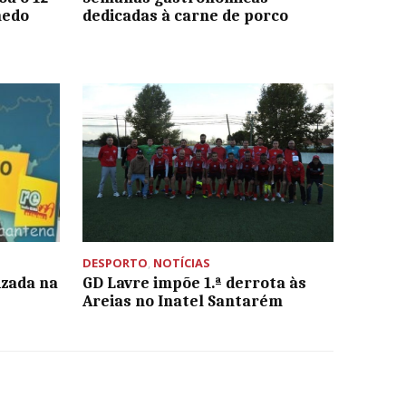
medo
dedicadas à carne de porco
DESPORTO
,
NOTÍCIAS
izada na
GD Lavre impõe 1.ª derrota às
Areias no Inatel Santarém