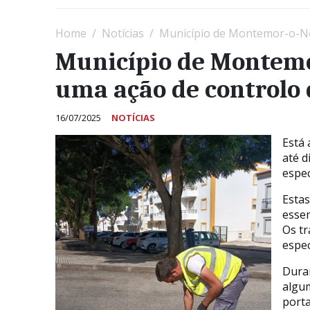
Home
Notícias
Município de Montemor-o-No
Município de Montemo
uma ação de controlo 
16/07/2025
NOTÍCIAS
Está
até d
espec
Estas
essen
Os t
espec
Dura
algu
porta