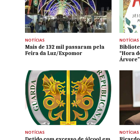
NOTÍCIAS
NOTÍCIAS
Mais de 132 mil passaram pela
Bibliot
Feira da Luz/Expomor
“Hora d
Árvore”
NOTÍCIAS
NOTÍCIAS
Detido com excesso de álcool em
Ricardo