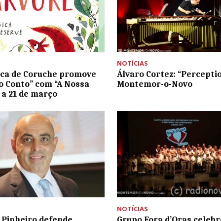
NOTÍCIAS
eca de Coruche promove
Álvaro Cortez: “Percepti
o Conto” com “A Nossa
Montemor-o-Novo
 a 21 de março
NOTÍCIAS
 Pinheiro defende
Grupo Fora d’Oras celebr