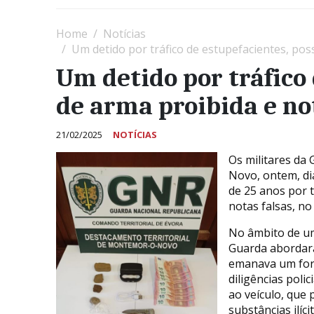
Home
Notícias
Um detido por tráfico de estupefacientes, po
Um detido por tráfico
de arma proibida e n
21/02/2025
NOTÍCIAS
Os militares da
Novo, ontem, di
de 25 anos por t
notas falsas, n
No âmbito de uma
Guarda abordara
emanava um fort
diligências poli
ao veículo, que
substâncias ilícit