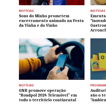
NOTÍCIAS
NOTÍCIAS
Sons do Minho prometem
Ementas
encerramento animado na Festa
“inovad
da Vinha e do Vinho
Gastron
Arronc
NOTÍCIAS
PROGRAM
GNR promove operação
Auditor
“Roadpol 2024 Telemóvel” em
são o t
todo o território continental
“Ambie