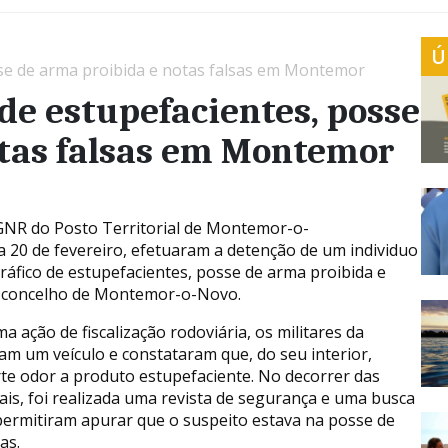
Ú
sse de arma proibida e notas falsas em Montemor
 de estupefacientes, posse
otas falsas em Montemor
 GNR do Posto Territorial de Montemor-o-
a 20 de fevereiro, efetuaram a detenção de um individuo
ráfico de estupefacientes, posse de arma proibida e
o concelho de Montemor-o-Novo.
 ação de fiscalização rodoviária, os militares da
m um veículo e constataram que, do seu interior,
e odor a produto estupefaciente. No decorrer das
ciais, foi realizada uma revista de segurança e uma busca
 permitiram apurar que o suspeito estava na posse de
as.