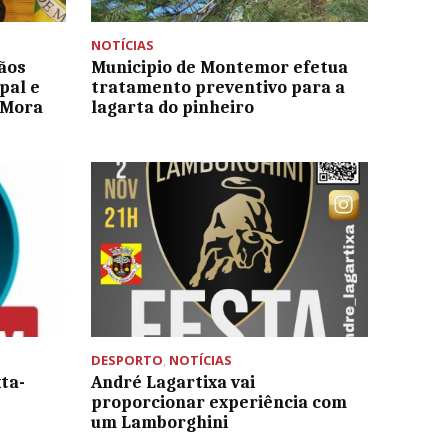
NOTÍCIAS
ãos
Municipio de Montemor efetua
pal e
tratamento preventivo para a
 Mora
lagarta do pinheiro
DESPORTO
,
NOTÍCIAS
ta-
André Lagartixa vai
proporcionar experiência com
um Lamborghini