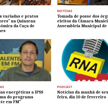
NOTÍCIAS
 variadas e pratos
Tomada de posse dos órg
ores” na Quinzena
eleitos da Câmara Munici
ómica da Caça de
Assembleia Municipal de
hes
AS
PODCAST
ias energéticas a IPSS
Notícias da manhã de sex
ema do programa
feira, dia 10 de fevereiro
nte em FM”