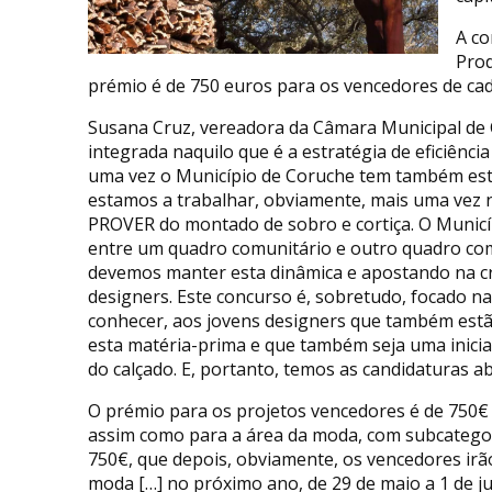
A co
Prod
prémio é de 750 euros para os vencedores de cad
Susana Cruz, vereadora da Câmara Municipal de Co
integrada naquilo que é a estratégia de eficiênci
uma vez o Município de Coruche tem também esta
estamos a trabalhar, obviamente, mais uma vez ne
PROVER do montado de sobro e cortiça. O Municí
entre um quadro comunitário e outro quadro com
devemos manter esta dinâmica e apostando na cr
designers. Este concurso é, sobretudo, focado n
conhecer, aos jovens designers que também estã
esta matéria-prima e que também seja uma iniciat
do calçado. E, portanto, temos as candidaturas ab
O prémio para os projetos vencedores é de 750€ 
assim como para a área da moda, com subcategor
750€, que depois, obviamente, os vencedores irão
moda […] no próximo ano, de 29 de maio a 1 de ju