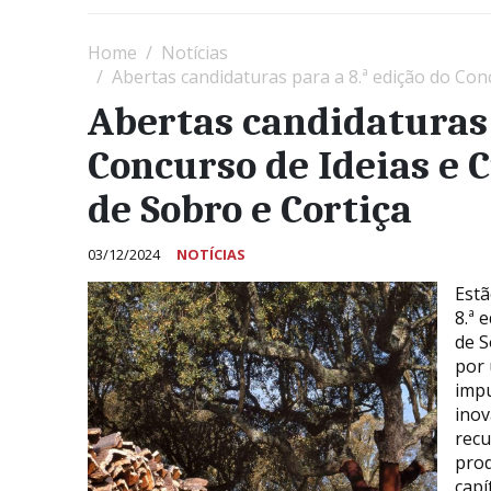
Home
Notícias
Abertas candidaturas para a 8.ª edição do Concur
Abertas candidaturas 
Concurso de Ideias e 
de Sobro e Cortiça
03/12/2024
NOTÍCIAS
Estã
8.ª 
de S
por 
impu
inov
recu
prod
capí