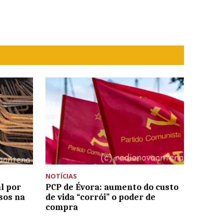
NOTÍCIAS
l por
PCP de Évora: aumento do custo
sos na
de vida “corrói” o poder de
compra