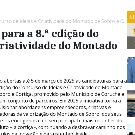
Ú
so de Ideias e Criatividade do Montado de Sobro e Cortiça
para a 8.ª edição do
Criatividade do Montado
o abertas até 5 de março de 2025 as candidaturas para a
edição do Concurso de Ideias e Criatividade do Montado
obro e Cortiça, promovido pelo Município de Coruche e
um conjunto de parceiros. Em 2025 a iniciativa torna a
lsionar abordagens empreendedoras, criativas e
adoras de valorização do Montado de Sobro, dos seus
rsos endógenos e do seu principal e mais reconhecido
uto – a cortiça -, continuando a desbravar caminho nos
tulos da inovação e da sustentabilidade.