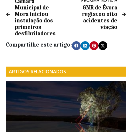
PRÓXIMA NOTÍCIA
Câmara
Municipal de
GNR de Évora
Mora iniciou
registou oito
instalação dos
acidentes de
primeiros
viação
desfibriladores
Compartilhe este artigo:
ARTIGOS RELACIONADOS