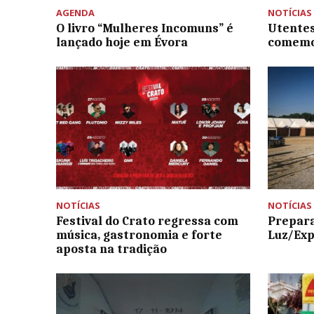
AGENDA
NOTÍCIAS
O livro “Mulheres Incomuns” é
Utentes
lançado hoje em Évora
comemo
NOTÍCIAS
NOTÍCIAS
Festival do Crato regressa com
Prepara
música, gastronomia e forte
Luz/Ex
aposta na tradição