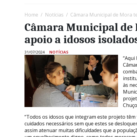
Home
Notícias
Câmara Municipal de Mora te
Câmara Municipal de 
apoio a idosos isolado
31/07/2024
NOTÍCIAS
“Aqui 
Câmar
comba
insti
às ne
Munic
projet
Chuço
“Todos os idosos que integram este projeto têm 
cuidados necessários sem que estes se desloque
assim atenuar muitas dificuldades que a populaçã
um envelhecimento digno, como todos merecem t