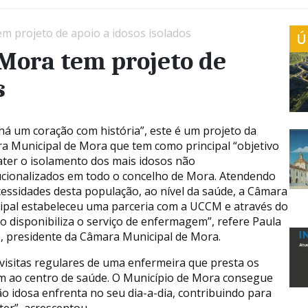
m projeto de apoio a idosos isolados
Ú
Mora tem projeto de
s
há um coração com história”, este é um projeto da
a Municipal de Mora que tem como principal “objetivo
ter o isolamento dos mais idosos não
tucionalizados em todo o concelho de Mora. Atendendo
cessidades desta população, ao nível da saúde, a Câmara
ipal estabeleceu uma parceria com a UCCM e através do
o disponibiliza o serviço de enfermagem”, refere Paula
, presidente da Câmara Municipal de Mora.
visitas regulares de uma enfermeira que presta os
m ao centro de saúde. O Município de Mora consegue
o idosa enfrenta no seu dia-a-dia, contribuindo para
er”, acrescentou.