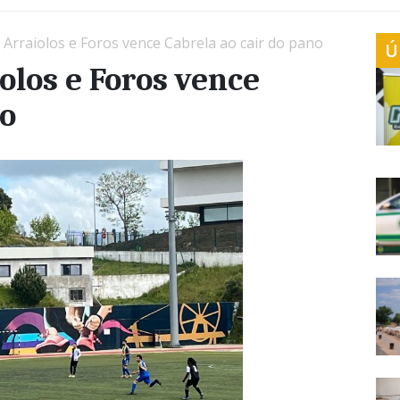
Arraiolos e Foros vence Cabrela ao cair do pano
Ú
los e Foros vence
no