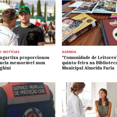
O
,
NOTÍCIAS
AGENDA
agartixa proporcionou
“Comunidade de Leitores
ência memorável num
quinta-feira na Bibliotec
ghini
Municipal Almeida Faria