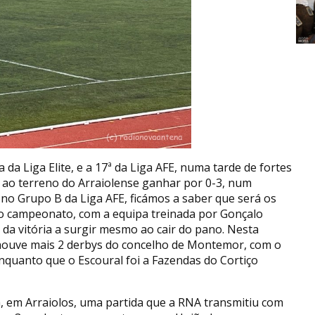
a da Liga Elite, e a 17ª da Liga AFE, numa tarde de fortes
i ao terreno do Arraiolense ganhar por 0-3, num
á no Grupo B da Liga AFE, ficámos a saber que será os
o campeonato, com a equipa treinada por Gonçalo
 da vitória a surgir mesmo ao cair do pano. Nesta
a houve mais 2 derbys do concelho de Montemor, com o
enquanto que o Escoural foi a Fazendas do Cortiço
 em Arraiolos, uma partida que a RNA transmitiu com