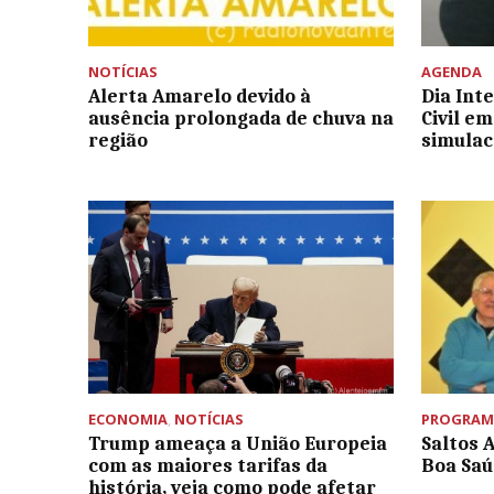
NOTÍCIAS
AGENDA
Alerta Amarelo devido à
Dia Int
ausência prolongada de chuva na
Civil e
região
simulac
ECONOMIA
,
NOTÍCIAS
PROGRAM
Trump ameaça a União Europeia
Saltos 
com as maiores tarifas da
Boa Saú
história, veja como pode afetar