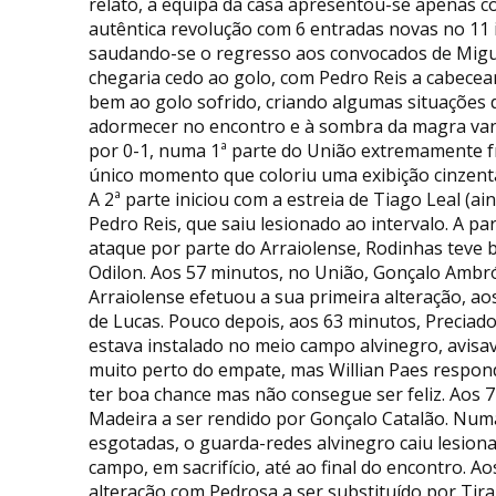
relato, a equipa da casa apresentou-se apenas 
autêntica revolução com 6 entradas novas no 11 in
saudando-se o regresso aos convocados de Mig
chegaria cedo ao golo, com Pedro Reis a cabecear
bem ao golo sofrido, criando algumas situações 
adormecer no encontro e à sombra da magra van
por 0-1, numa 1ª parte do União extremamente fr
único momento que coloriu uma exibição cinzent
A 2ª parte iniciou com a estreia de Tiago Leal (ai
Pedro Reis, que saiu lesionado ao intervalo. A p
ataque por parte do Arraiolense, Rodinhas teve 
Odilon. Aos 57 minutos, no União, Gonçalo Ambrós
Arraiolense efetuou a sua primeira alteração, a
de Lucas. Pouco depois, aos 63 minutos, Preciad
estava instalado no meio campo alvinegro, avisav
muito perto do empate, mas Willian Paes respon
ter boa chance mas não consegue ser feliz. Aos 
Madeira a ser rendido por Gonçalo Catalão. Numa
esgotadas, o guarda-redes alvinegro caiu lesiona
campo, em sacrifício, até ao final do encontro. A
alteração com Pedrosa a ser substituído por Tira