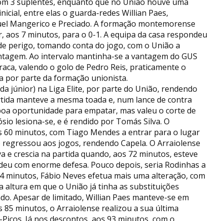
com 3 suplentes, enquanto que no União houve uma
icial, entre elas o guarda-redes Willian Paes,
uel Mangerico e Preciado. A formação montemorense
, aos 7 minutos, para o 0-1. A equipa da casa respondeu
de perigo, tomando conta do jogo, com o União a
tagem. Ao intervalo mantinha-se a vantagem do GUS
aca, valendo o golo de Pedro Reis, praticamente o
a por parte da formação unionista.
nda júnior) na Liga Elite, por parte do União, rendendo
artida manteve a mesma toada e, num lance de contra
boa oportunidade para empatar, mas valeu o corte de
io lesiona-se, e é rendido por Tomás Silva. O
os 60 minutos, com Tiago Mendes a entrar para o lugar
o regressou aos jogos, rendendo Capela. O Arraiolense
a e crescia na partida quando, aos 72 minutos, esteve
deu com enorme defesa. Pouco depois, seria Rodinhas a
74 minutos, Fábio Neves efetua mais uma alteração, com
 altura em que o União já tinha as substituições
do. Apesar de limitado, Willian Paes manteve-se em
os 85 minutos, o Arraiolense realizou a sua última
-Picos. Já nos descontos, aos 93 minutos, com o