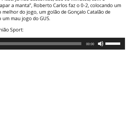
tapar a manta”, Roberto Carlos faz o 0-2, colocando um
 o melhor do jogo, um golão de Gonçalo Catalão de
ro um mau jogo do GUS.
nião Sport:
Use
00:00
as
setas
cima/baixo
para
aumentar
ou
diminuir
o
volume.