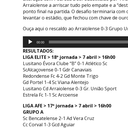
Arraiolense a arriscar tudo pelo empate e a “des
ponto final na partida. O desafio terminaria com
levantar o estádio, que fechou com chave de ou
Ouça aqui o rescaldo ao Arraiolense 0-3 Grupo U
Reprodutor
00:00
de
RESULTADOS:
áudio
LIGA ELITE > 18ª jornada > 7 abril > 16h00
Lusitano Évora Clube “B” 0-1 Atlético Sc
ScAlcaçovense 0-1 Gdr Canaviais
Redondense Fc 4-2 Gd Monte Trigo
Gd Portel 1-4 Sc Viana Alentejo
Lusitano Cd Arraiolense 0-3 Gr. União Sport
Estrela Fc 1-1 Sc Arcoense
LIGA AFE > 17ª jornada > 7 abril > 16h00
GRUPO A
Sc Bencatelense 2-1 Ad Vera Cruz
Cc Corval 1-3 Gcd Aguiar