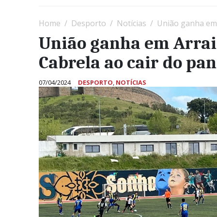
Home
Desporto
Notícias
União ganha em 
União ganha em Arraio
Cabrela ao cair do pa
07/04/2024
DESPORTO
,
NOTÍCIAS