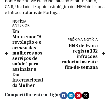
Ponte de Sor, VMER do Hospital do Espírito Santo,
GNR, Unidade de apoio psicológico do INEM de Lisboa
e Infraestruturas de Portugal.
NOTÍCIA
ANTERIOR
Em
Montemor “A
PRÓXIMA NOTÍCIA
revolução e o
GNR de Évora
acesso das
regista 132
mulheres aos
infrações
serviços de
rodoviárias este
saúde” para
fim-de-semana
assinalar o
Dia
Internacional
da Mulher
Compartilhe este artigo: