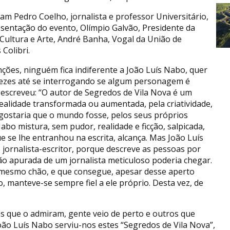
ram Pedro Coelho, jornalista e professor Universitário,
esentação do evento, Olímpio Galvão, Presidente da
Cultura e Arte, André Banha, Vogal da União de
Colibri.
ções, ninguém fica indiferente a João Luís Nabo, quer
 vezes até se interrogando se algum personagem é
escreveu: “O autor de Segredos de Vila Nova é um
 realidade transformada ou aumentada, pela criatividade,
ostaria que o mundo fosse, pelos seus próprios
abo mistura, sem pudor, realidade e ficção, salpicada,
que se lhe entranhou na escrita, alcança. Mas João Luís
jornalista-escritor, porque descreve as pessoas por
ão apurada de um jornalista meticuloso poderia chegar.
do mesmo chão, e que consegue, apesar desse aperto
, manteve-se sempre fiel a ele próprio. Desta vez, de
s que o admiram, gente veio de perto e outros que
João Luís Nabo serviu-nos estes “Segredos de Vila Nova”,