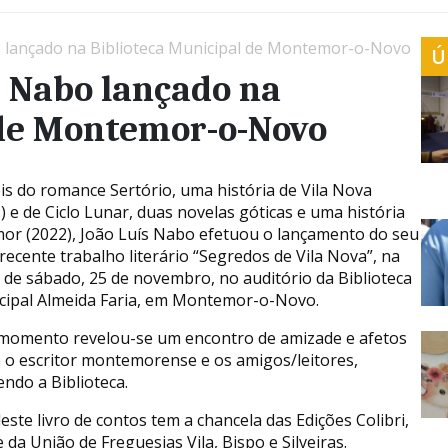
o lançado na Biblioteca Municipal de Montemor-o-Novo
Ú
s Nabo lançado na
 de Montemor-o-Novo
s do romance Sertório, uma história de Vila Nova
) e de Ciclo Lunar, duas novelas góticas e uma história
or (2022), João Luís Nabo efetuou o lançamento do seu
recente trabalho literário “Segredos de Vila Nova”, na
 de sábado, 25 de novembro, no auditório da Biblioteca
cipal Almeida Faria, em Montemor-o-Novo.
 momento revelou-se um encontro de amizade e afetos
 o escritor montemorense e os amigos/leitores,
ndo a Biblioteca.
ste livro de contos tem a chancela das Edições Colibri,
a União de Freguesias Vila, Bispo e Silveiras.