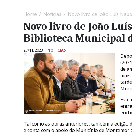
Home
Notícias
Novo livro de João Luís Nab
Novo livro de João Luí
Biblioteca Municipal
27/11/2023
NOTÍCIAS
Depoi
(2021
de am
mais 
tarde
Muni
Este
entre
enche
Tal como as obras anteriores, também a edição de
e conta com o apoio do Município de Montemor e d