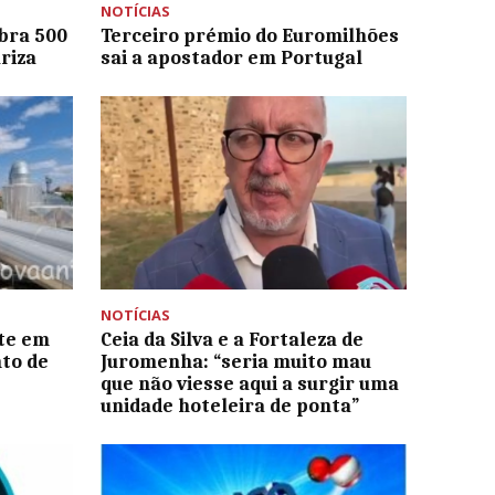
NOTÍCIAS
bra 500
Terceiro prémio do Euromilhões
riza
sai a apostador em Portugal
NOTÍCIAS
ste em
Ceia da Silva e a Fortaleza de
to de
Juromenha: “seria muito mau
que não viesse aqui a surgir uma
unidade hoteleira de ponta”