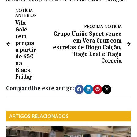
NOTÍCIA
ANTERIOR
Vila
PRÓXIMA NOTÍCIA
Galé
Grupo União Sport vence
tem
em Vera Cruz com
preços
estreias de Diogo Calção,
a partir
Tiago Leal e Tiago
de 65€
Correia
na
Black
Friday
Compartilhe este artigo:
ARTIGOS RELACIONADOS