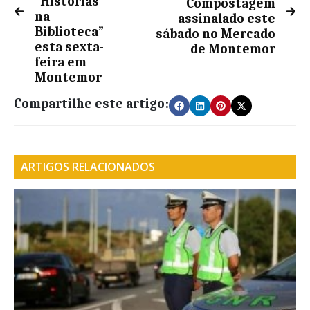
“Histórias
Compostagem
na
assinalado este
Biblioteca”
sábado no Mercado
esta sexta-
de Montemor
feira em
Montemor
Compartilhe este artigo:
ARTIGOS RELACIONADOS