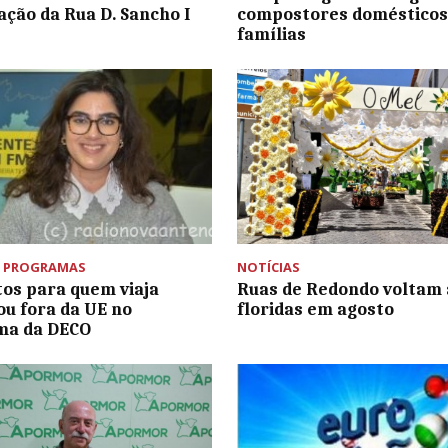
tação da Rua D. Sancho I
compostores domésticos
famílias
,
PROGRAMAS
NOTÍCIAS
tos para quem viaja
Ruas de Redondo voltam a
ou fora da UE no
floridas em agosto
ma da DECO