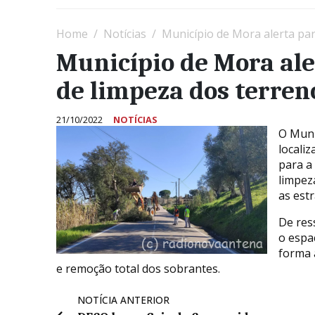
Home
Notícias
Município de Mora alerta par
Município de Mora ale
de limpeza dos terren
21/10/2022
NOTÍCIAS
O Muni
locali
para a
limpez
as est
De res
o espa
forma 
e remoção total dos sobrantes.
NOTÍCIA ANTERIOR