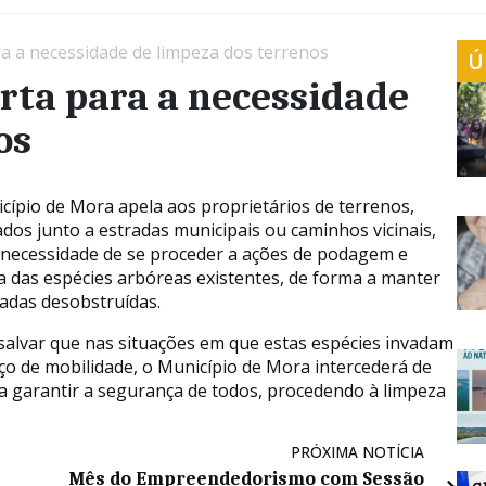
a a necessidade de limpeza dos terrenos
Ú
rta para a necessidade
os
cípio de Mora apela aos proprietários de terrenos,
zados junto a estradas municipais ou caminhos vicinais,
 necessidade de se proceder a ações de podagem e
a das espécies arbóreas existentes, de forma a manter
radas desobstruídas.
salvar que nas situações em que estas espécies invadam
ço de mobilidade, o Município de Mora intercederá de
a garantir a segurança de todos, procedendo à limpeza
PRÓXIMA NOTÍCIA
Mês do Empreendedorismo com Sessão