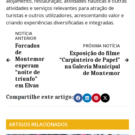
alojamento, restauração, atividades náuticas e outras
atividades e serviços relevantes para atração de
turistas e outros utilizadores, acrescentando valor e
criando experiências diversificadas e integradas.
NOTÍCIA
ANTERIOR
Forcados
PRÓXIMA NOTÍCIA
de
Exposição do filme
Montemor
“Carpinteiro de Papel”
esperam
na Galeria Municipal
“noite de
de Montemor
triunfo”
em Elvas
Compartilhe este artigo:
ARTIGOS RELACIONADOS