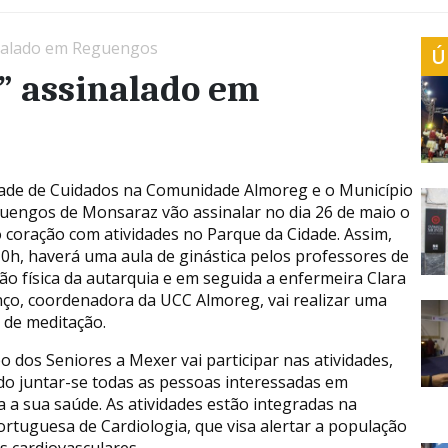
inalado em Reguengos
Ú
” assinalado em
ade de Cuidados na Comunidade Almoreg e o Município
uengos de Monsaraz vão assinalar no dia 26 de maio o
 coração com atividades no Parque da Cidade. Assim,
10h, haverá uma aula de ginástica pelos professores de
ão física da autarquia e em seguida a enfermeira Clara
ço, coordenadora da UCC Almoreg, vai realizar uma
 de meditação.
o dos Seniores a Mexer vai participar nas atividades,
o juntar-se todas as pessoas interessadas em
a a sua saúde. As atividades estão integradas na
ortuguesa de Cardiologia, que visa alertar a população
 cardiovasculares.