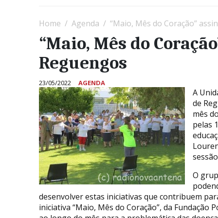
Home
Agenda
“Maio, Mês do Coração” ass
“Maio, Mês do Coração
Reguengos
23/05/2022
AGENDA
A Unid
de Reg
mês do
pelas 
educaç
Louren
sessão
O grup
podend
desenvolver estas iniciativas que contribuem par
iniciativa “Maio, Mês do Coração”, da Fundação P
ao longo do mês para a problemática das doenças