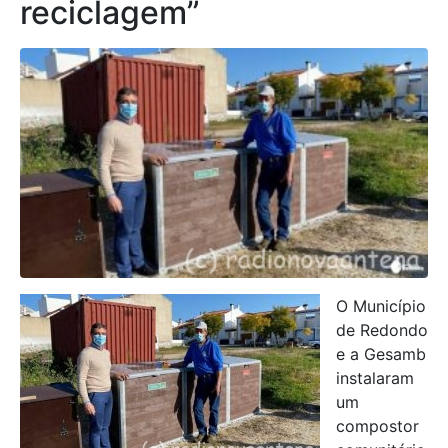
reciclagem”
O Município
de Redondo
e a Gesamb
instalaram
um
compostor