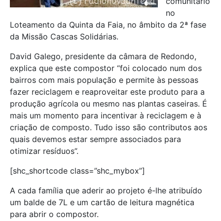
comunitário
no
Loteamento da Quinta da Faia, no âmbito da 2ª fase
da Missão Cascas Solidárias.
David Galego, presidente da câmara de Redondo,
explica que este compostor “foi colocado num dos
bairros com mais população e permite às pessoas
fazer reciclagem e reaproveitar este produto para a
produção agrícola ou mesmo nas plantas caseiras. É
mais um momento para incentivar à reciclagem e à
criação de composto. Tudo isso são contributos aos
quais devemos estar sempre associados para
otimizar resíduos”.
[shc_shortcode class=”shc_mybox”]
A cada família que aderir ao projeto é-lhe atribuído
um balde de 7L e um cartão de leitura magnética
para abrir o compostor.