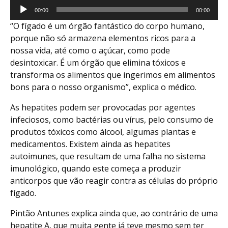
Reprodutor
00:00
00:00
de
“O fígado é um órgão fantástico do corpo humano,
áudio
porque não só armazena elementos ricos para a
nossa vida, até como o açúcar, como pode
desintoxicar. É um órgão que elimina tóxicos e
transforma os alimentos que ingerimos em alimentos
bons para o nosso organismo”, explica o médico.
As hepatites podem ser provocadas por agentes
infeciosos, como bactérias ou vírus, pelo consumo de
produtos tóxicos como álcool, algumas plantas e
medicamentos. Existem ainda as hepatites
autoimunes, que resultam de uma falha no sistema
imunológico, quando este começa a produzir
anticorpos que vão reagir contra as células do próprio
fígado.
Pintão Antunes explica ainda que, ao contrário de uma
hepatite A, que muita gente já teve mesmo sem ter