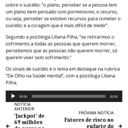
sobre o suicídio: “o plano, perceber se a pessoa tem
um plano bem pensado com pormenores; o recurso,
ou seja, perceber se existem recursos para cometer o
suicídio; e a coragem que é mais difícil de medir”.
Segundo a psicóloga Liliana Pilha, “se retirarmos o
sofrimento a todas as pessoas que querem morrer,
percebemos que as pessoas não querem morrer, só
querem viver sem sofrimento.”
Os sinais de suicídio é o tema em destaque na rubrica
“De Olho na Saúde mental”, com a psicóloga Liliana
Pilha.
Reprodutor
00:00
00:00
de
NOTÍCIA
áudio
ANTERIOR
PRÓXIMA NOTÍCIA
‘Jackpot’ de
Fatores de risco no
69 milhões
enfarte do